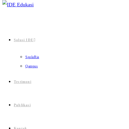
Solusi IDE
SqolaRia
Qampus
Testimoni
Publikasi
Kontak