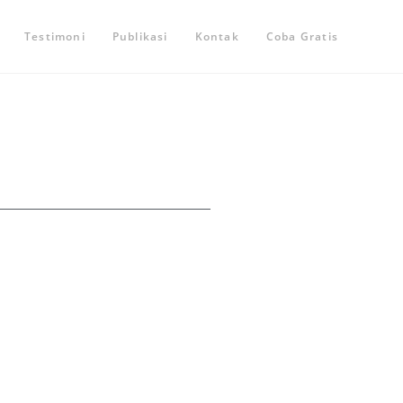
Testimoni
Publikasi
Kontak
Coba Gratis