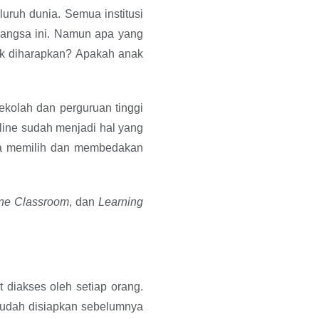
uruh dunia. Semua institusi
bangsa ini. Namun apa yang
dak diharapkan? Apakah anak
ekolah dan perguruan tinggi
line sudah menjadi hal yang
sa memilih dan membedakan
ne Classroom
, dan
Learning
t diakses oleh setiap orang.
i sudah disiapkan sebelumnya