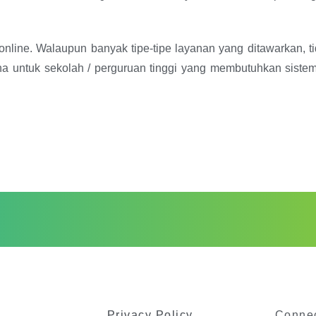
n online. Walaupun banyak tipe-tipe layanan yang ditawarkan,
na untuk sekolah / perguruan tinggi yang membutuhkan siste
Privacy Policy
Connec