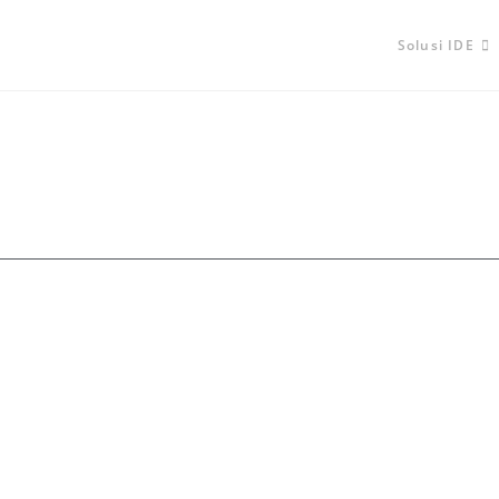
Solusi IDE