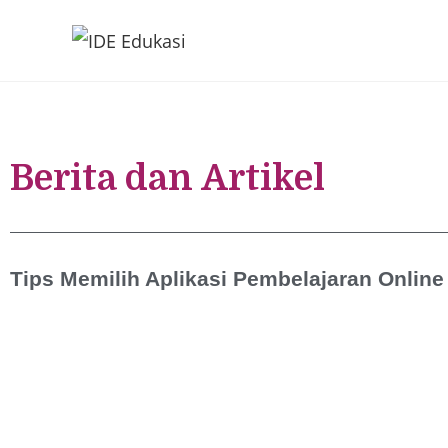
Berita dan Artikel
Tips Memilih Aplikasi Pembelajaran Online